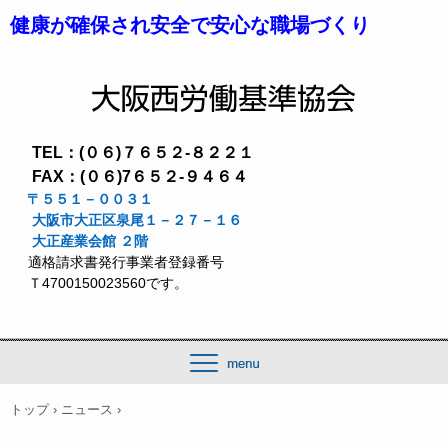
健康が確保され安全で安心な職場づくり
TEL：(０６)７６５２-８２２１
FAX：(０６)7６５２-９４６４
〒５５１－００３１
大阪市大正区泉尾１－２７－１６
大正産業会館 ２階
適格
請求書発行
事業者登録番号
Ｔ4700150023560です。
トップ
›
ニュース
›