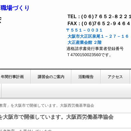
な職場づくり
TEL：(０６)７６５２-８２２
FAX：(０６)7６５２-９４６４
〒５５１－００３１
大阪市大正区泉尾１－２７－１６
大正産業会館 ２階
適格
請求書発行
事業者登録番号
Ｔ4700150023560です。
年間行事計画
講習会のご案内
活動報告
アクセス
教育」を大阪市で開催しています。大阪西労働基準協会
を大阪市で開催しています。大阪西労働基準協会